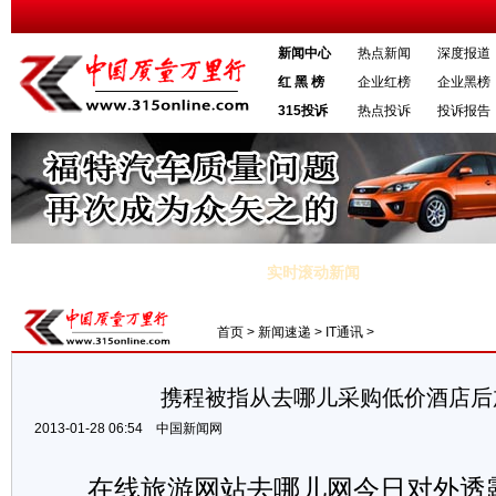
新闻中心
热点新闻
深度报道
红 黑 榜
企业红榜
企业黑榜
315投诉
热点投诉
投诉报告
实时滚动新闻
递市场管理办法》：赔偿不限于三倍运费
·恒天然奶粉含三聚氰胺原料 
首页
>
新闻速递
>
IT通讯
>
携程被指从去哪儿采购低价酒店后
2013-01-28 06:54
中国新闻网
在线旅游网站去哪儿网今日对外透