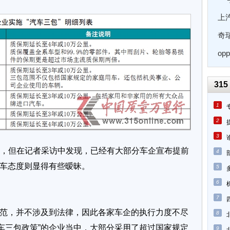
上
奇
op
统
31
1
2
3
，但在记者采访中发现，已经有大部分车企宣布提前
4
豪车态度则显得有些暧昧。
5
6
7
范，并不涉及到法律，因此各家车企的执行力度不尽
8
车三包政策”的企业当中，大部分采用了超过国家规定
9