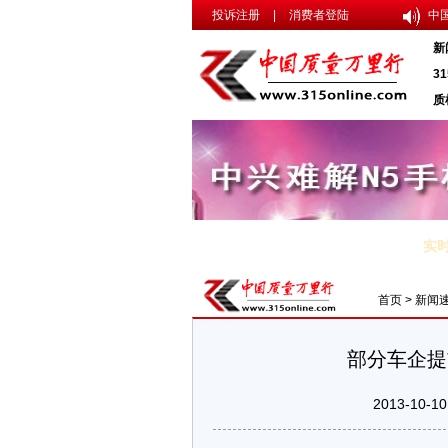
投诉注册
|
消费者登陆
中
新
3
质
实
·违规医疗医药广告为何屡禁不止
·奶农不赚钱大批退市 乳企成本增
首页
>
新闻
部分车企提
2013-10-10