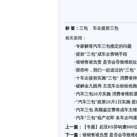
标 签：
三包
车企提前三包
相关新闻：
·
专家解答汽车三包规定的问题
·
提前“三包”成车企营销手段
·
谁销售谁负责 是否会导致维权
·
那些年，我们一起追过的“三包”
·
十车企提前实施"三包" 消费者
·
破解金九困局 主流车企纷纷抢跑
·
汽车三包10月实施 消费者维权
·
“汽车三包”政策10月1日实施 提
·
汽车三包 高额鉴定费将成车主
·
汽车“三包”临产在即 各车企均
上一篇：
【专题】起亚K5异响遭800
下一篇：
谁销售谁负责 是否会导致维