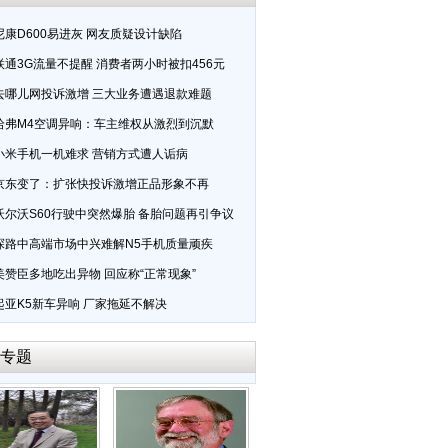
尼康D600易进灰 网友质疑设计缺陷
联通3G流量不提醒 消费者两小时被扣456元
去哪儿网投诉激增 三大业务遭遇退款难题
哈弗M4空调异响：车主维权从激烈到沉默
小米手机一机难求 营销方式遭人诟病
京东变了：扩张快投诉激增正品形象不再
沃尔沃S60行驶中突然爆胎 备胎问题再引争议
探路中高端市场中兴难解N5手机质量顽疾
美赞臣多地吃出异物 回应称“正常现象”
起亚K5新车异响 厂家拖延不解决
专题