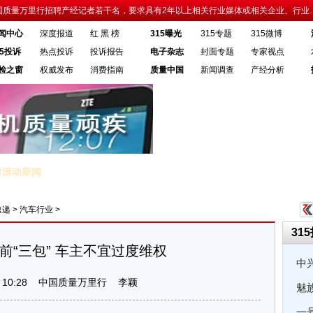
国质量万里行招聘产经记者若干名，要求具有2年以上相关行业媒体或相关企业、行业
闻中心
深度报道
红 黑 榜
315曝光
315专题
315微博
15投诉
热点投诉
投诉报告
电子杂志
封面专题
专家视点
检之窗
权威发布
消费指南
质量中国
新闻调查
产经分析
时滚动新闻
加
·专家解答汽车三包规定的问题
·提前“三包”成车企营销手段
·谁
速递
>
汽车行业
>
31
前“三包” 车主不宜过度维权
中
 10:28
中国质量万里行
李颖
魅
一