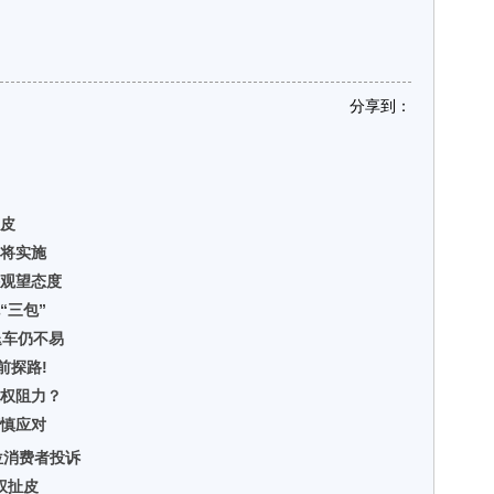
分享到：
扯皮
 将实施
持观望态度
“三包”
退车仍不易
前探路!
维权阻力？
谨慎应对
位消费者投诉
权扯皮