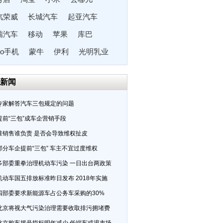
汽荣威
长城汽车
起亚汽车
瑞汽车
移动
苹果
库巴
po手机
蒙牛
伊利
光明乳业
一集团
斯柯达
本田汽车
5 新闻
专家解答汽车三包规定的问题
提前“三包”成车企营销手段
谁销售谁负责 是否会导致维权扯皮
部分车企提前“三包” 车主不宜过度维权
多部委重拳治理机动车污染 一日出台两政策
机动车国五排放标准昨日发布 2018年实施
四部委要求新能源车占公务车采购的30%
北京将视大气污染治理需要收取排污拥堵费