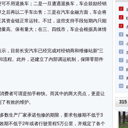
便可不用退换车；二是一旦遭遇退换车，车企鼓励经销
1
好之后再以二手车出售；三是在汽车金融方面，车企将
2
证其资金链正常运转。不过，这些支持手段短期内只能
3
销量高、保有量大；在三、四线市，车企会根据具体情
4
5
，目前长安汽车已经完成对经销商和维修站新“三
6
准和流程。此外，还建立了内部调运机制，保障零部件
7
8
9
10
消费者可谓是拍手称快。而其中的两大亮点，更是让
315
到了有效的维护。
多数生产厂家承诺包修的期限，要求包修期不低于3
效期不低于2年或者行驶里程5万公里，并规定了各个