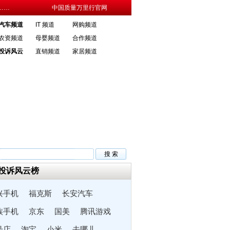
……
中国质量万里行官网
汽车频道
IT 频道
网购频道
农资频道
母婴频道
合作频道
投诉风云
直销频道
家居频道
销售谁负责 是否会导致维权扯皮
·部分车企提前“三包” 车主不宜过度维
5投诉风云榜
兴手机
福克斯
长安汽车
族手机
京东
国美
腾讯游戏
号店
淘宝
小米
去哪儿