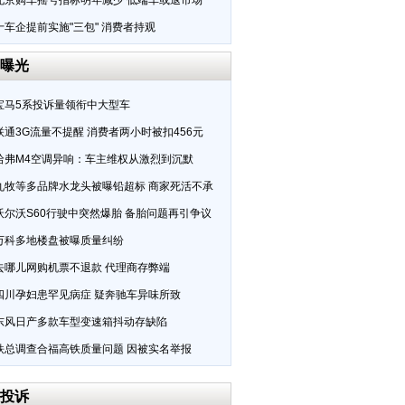
北京购车摇号指标明年减少 低端车或退市场
十车企提前实施"三包" 消费者持观
曝光
宝马5系投诉量领衔中大型车
联通3G流量不提醒 消费者两小时被扣456元
哈弗M4空调异响：车主维权从激烈到沉默
九牧等多品牌水龙头被曝铅超标 商家死活不承
沃尔沃S60行驶中突然爆胎 备胎问题再引争议
万科多地楼盘被曝质量纠纷
去哪儿网购机票不退款 代理商存弊端
四川孕妇患罕见病症 疑奔驰车异味所致
东风日产多款车型变速箱抖动存缺陷
铁总调查合福高铁质量问题 因被实名举报
投诉