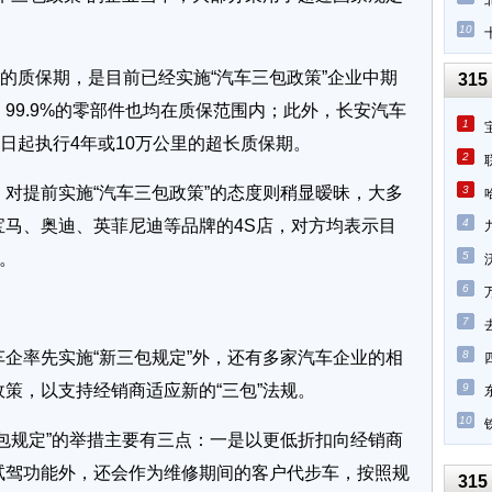
10
的质保期，是目前已经实施“汽车三包政策”企业中期
315
99.9%的零部件也均在质保范围内；此外，长安汽车
1
1日起执行4年或10万公里的超长质保期。
2
提前实施“汽车三包政策”的态度则稍显暧昧，大多
3
宝马、奥迪、英菲尼迪等品牌的4S店，对方均表示目
4
划。
5
6
7
率先实施“新三包规定”外，还有多家汽车企业的相
8
策，以支持经销商适应新的“三包”法规。
9
10
规定”的举措主要有三点：一是以更低折扣向经销商
试驾功能外，还会作为维修期间的客户代步车，按照规
315