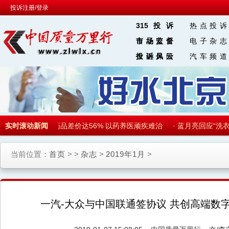
投诉注册/登录
315投诉
热点投诉
食品安全
市场监督
电子杂志
金融保险
投诉风云
汽车频道
区 块 链
靓
实时滚动新闻
·
医院药店药品差价达56% 以药养医顽疾难治
·
蓝月亮回应“洗衣
当前位置：
首页
> >
杂志
>
2019年1月
>
一汽-大众与中国联通签协议 共创高端数