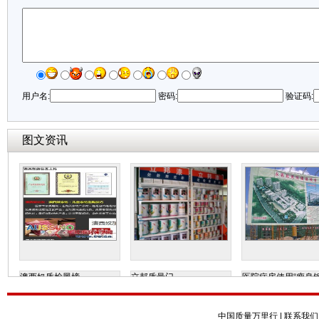
用户名:
密码:
验证码:
图文资讯
澳西奴质检黑榜
立邦质量门
医院病房使用“瘦身钢
中国质量万里行
|
联系我们