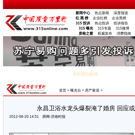
新闻中心
热点新闻
深度报道
红 黑 榜
企业红榜
企业黑榜
315 投诉
热点投诉
投诉报告
315 曝光
315专题
315微博
质检之窗
权威发布
消费指南
市场调查
直销频道
家居频道
地方频道
山西频道
内蒙古频
电子杂志
封面专题
专家视点
新闻调查
时事评论
产经分析
实时滚动新闻
西延安特大交通事故死者身份难确认
·收入分配改革方案10月推出 正征
首页
>
曝光台
>
房产家居
>
永昌卫浴水龙头爆裂淹了婚房 回应
2012-08-20 14:51
舜网-济南时报