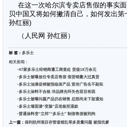
在这一次哈尔滨专卖店售假的事实面
贝中国又将如何撇清自己，如何发出第
孙红丽)
（
人民网
孙红丽）
标 签：
多乐士
相关新闻：
·
47家多乐士经销商遭工商查处 货值18万余元
·
多乐士被曝放任专卖店售假 假货销量大过真货
·
多乐士油漆促销被指临保产品 宣传广告名不副实
·
多乐士涂料不合格 洋品牌光环失色背后有因
·
多乐士被曝问题产品仍在销售 总部尚未下架通知
·
多乐士墙面漆“变脸”店老板拒退款
·
普通涂料变“立邦”“多乐士” 制假售假被刑拘
上一篇：
保利杭州项目存管道错乱等多质量问题 被指坑爹