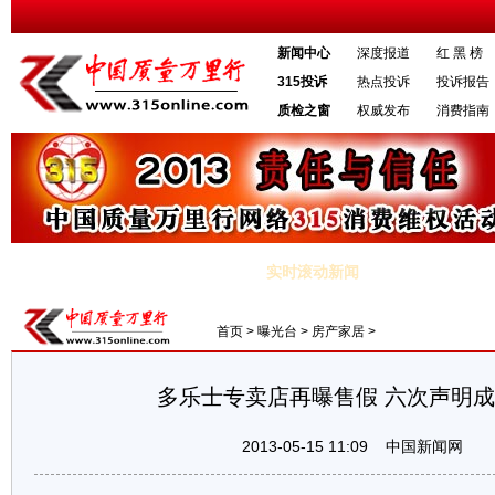
新闻中心
深度报道
红 黑 榜
315投诉
热点投诉
投诉报告
质检之窗
权威发布
消费指南
实时滚动新闻
·湖南米集体玩失踪 重金属超标是公开的秘密
·高价豪车或征奢侈税 市
首页
>
曝光台
>
房产家居
>
多乐士专卖店再曝售假 六次声明
2013-05-15 11:09
中国新闻网