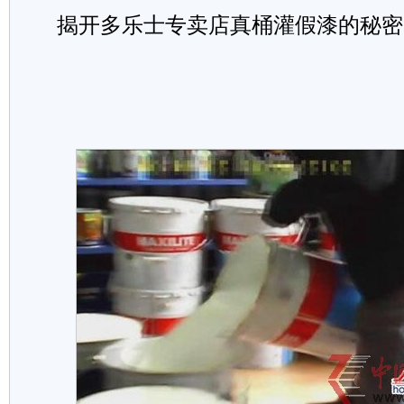
揭开多乐士专卖店真桶灌假漆的秘密