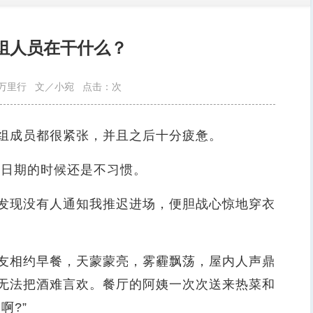
组人员在干什么？
万里行
文／小宛
点击：
次
成员都很紧张，并且之后十分疲惫。
日期的时候还是不习惯。
现没有人通知我推迟进场，便胆战心惊地穿衣
相约早餐，天蒙蒙亮，雾霾飘荡，屋内人声鼎
无法把酒难言欢。餐厅的阿姨一次次送来热菜和
啊?”