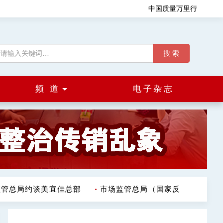
中国质量万里行
搜 索
频 道
电子杂志
管总局约谈美宜佳总部
市场监管总局（国家反垄断局）发布《