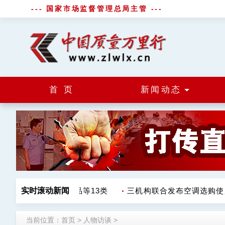
--- 国家市场监督管理总局主管 ---
首 页
新闻动态
 涉调味品饮料肉制品等13类
实时滚动新闻
三机构联合发布空调选购使用
当前位置：
首页
>
人物访谈
>