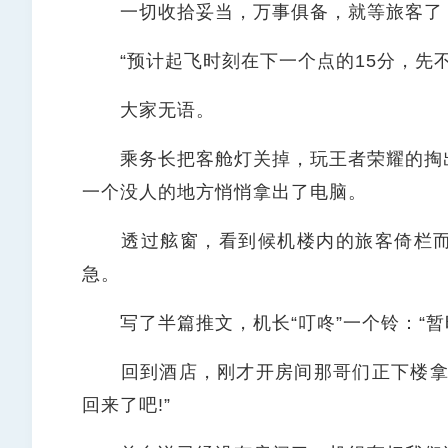
一切收拾妥当，万事俱备，就等旅客了，
“预计起飞时刻在下一个点的15分，先不
大家无语。
乘务长把客舱灯关掉，玩王者荣耀的掏出
一个没人的地方悄悄拿出了电脑。
透过舷窗，看到候机楼内的旅客倚栏而
急。
写了半篇推文，机长“叮咚”一个铃：“暂
回到酒店，刚才开房间那哥们正下楼拿外
回来了吧!”