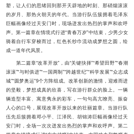
塑，让人们的思绪回到那开天辟地的时刻、那硝烟滚滚
的岁月、那热火朝天的年代。当游行队伍簇拥着毛泽东
巨幅画像经过天安门时，现场迸发出热烈的掌声和欢呼
声。第一篇章在情境式行进“青春万岁”中结束，少男少女
骑着自行车穿梭而过，红色长纱巾流动成梦想之圆，绘
成一道年代风景。
第二篇章“改革开放”，由“关键抉择”“希望田野”“春潮
滚滚”“与时俱进”“一国两制”“跨越世纪”“科学发展”“众志成
城”“圆梦奥运”9个方阵组成。改革创新的激情，迎难而进
的坚毅，梦想成真的欣喜，写在游行群众的脸上。一辆
辆造型丰富、寓意隽永的彩车，一句句高亢嘹亮、振奋
人心的口号，展现改革开放以来的壮丽篇章。当游行队
伍先后簇拥着邓小平、江泽民、胡锦涛巨幅画像经过天
安门时，全场一次次迸发出热烈的掌声和欢呼声。第二