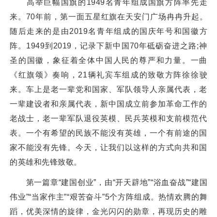
高举巨幅国旗的1949名青年组成国旗方阵率先走
来。70年前，第一面五星红旗在天安门广场冉冉升起。
随后走来的是由2019名青年组成的国庆年号和国徽方
阵。1949到2019，记录下新中国70年砥砺奋进之路;神
圣的国徽，象征着全体中国人民的尊严和力量。一曲
《红旗颂》奏响，21辆礼宾车组成的致敬方阵徐徐驶
来。车上是老一辈党和国家、军队领导人亲属代表，老
一辈建设者和亲属代表，新中国成立前参加革命工作的
老战士，老一辈军队退役英模、民兵英模和支前模范代
表。一个有希望的民族不能没有英雄，一个有前途的国
家不能没有先锋。今天，让我们以这样的方式向共和国
的英雄和先锋致敬。
第一篇章“建国创业”，由“开天辟地”“浴血奋战”“建国
伟业”“当家作主”“艰苦奋斗”5个方阵组成。热情欢腾的舞
蹈，优美深情的旋律，金光闪闪的勋章，再现历史的雕