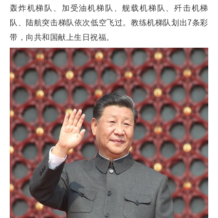
轰炸机梯队、加受油机梯队、舰载机梯队、歼击机梯
队、陆航突击梯队依次低空飞过。教练机梯队划出7条彩
带，向共和国献上生日祝福。