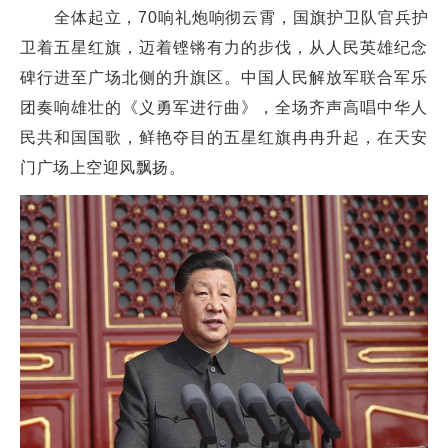
全体起立，70响礼炮响彻云霄，国旗护卫队官兵护
卫着五星红旗，迈着铿锵有力的步伐，从人民英雄纪念
碑行进至广场北侧的升旗区。中国人民解放军联合军乐
团奏响雄壮的《义勇军进行曲》，全场齐声高唱中华人
民共和国国歌，鲜艳夺目的五星红旗冉冉升起，在天安
门广场上空迎风飘扬。