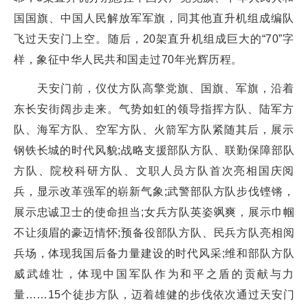
国国旗、中国人民解放军军旗，同其他直升机组成编队
飞过天安门上空。随后，20架直升机组成巨大的“70”字
样，象征中华人民共和国走过70年光辉历程。
天安门前，仪仗方队高擎党旗、国旗、军旗，沿着
东长安街阔步走来。气势如虹的领导指挥方队、陆军方
队、海军方队、空军方队、火箭军方队紧随其后，展示
钢铁长城的时代风貌;战略支援部队方队、联勤保障部队
方队、院校科研方队、文职人员方队首次亮相国庆阅
兵，显示改革强军的崭新气象;武警部队方队步伐铿锵，
展示忠诚卫士的使命担当;女兵方队英姿飒爽，展示巾帼
不让须眉的豪迈情怀;预备役部队方队、民兵方队亮相阅
兵场，体现我国后备力量建设的时代风采;维和部队方队
威武雄壮，体现中国军队作为和平之盾的贡献与力
量……15个徒步方队，迈着雄健的步伐依次通过天安门