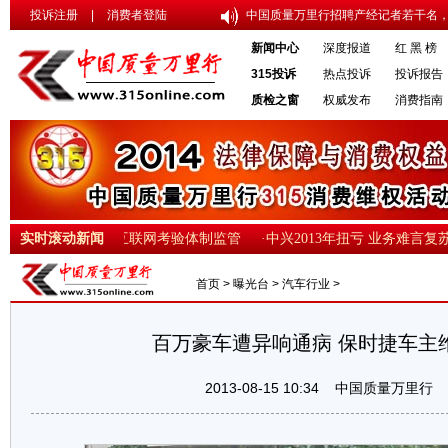
投诉注册
|
消费者登陆
中国质量万里行招聘产经记者若干名，
新闻中心
深度报道
红 黑 榜
315投诉
热点投诉
投诉报告
质检之窗
权威发布
消费指南
业的真假智能
实时滚动新闻
·互联网考验体制监管
·中兴2013年扭亏 业务难言复苏
首页
>
曝光台
>
汽车行业
>
百万豪车遭异响通病 保时捷车主
2013-08-15 10:34
中国质量万里行