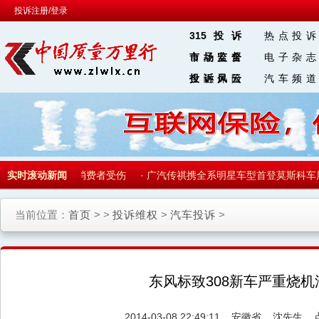
投诉注册/登录
315投诉
热点投诉
食品安全
市场监督
电子杂志
金融保险
投诉风云
汽车频道
区 块 链
重大安全隐患导致消费者受伤
实时滚动新闻
·
广汽传祺携全系明星车型首登莫斯科车
当前位置：
首页
> >
投诉维权
>
汽车投诉
>
东风标致308新车严重烧机
2014-03-08 22:49:11
安徽省
沈先生