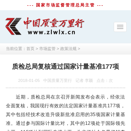
--- 国家市场监督管理总局主管 ---
Toggl
navig
当前位置：
首页
>
市场监管
>
政策法规
>
质检总局复核通过国家计量基准177项
2018-01-05
中国质量万里行
记者 李颖
点击：
次
近期，质检总局在京召开新闻发布会表示，经依法
全面复核，我国现行有效的法定国家计量基准共177项，
其中包括经技术改造升级新批准启用的35项国家计量基
准。通过参与国际计量比对，其中的12项处于国际领先