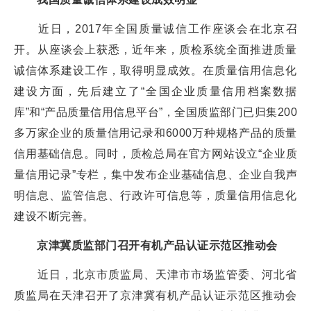
近日，2017年全国质量诚信工作座谈会在北京召
开。从座谈会上获悉，近年来，质检系统全面推进质量
诚信体系建设工作，取得明显成效。在质量信用信息化
建设方面，先后建立了“全国企业质量信用档案数据
库”和“产品质量信用信息平台”，全国质监部门已归集200
多万家企业的质量信用记录和6000万种规格产品的质量
信用基础信息。同时，质检总局在官方网站设立“企业质
量信用记录”专栏，集中发布企业基础信息、企业自我声
明信息、监管信息、行政许可信息等，质量信用信息化
建设不断完善。
京津冀质监部门召开有机产品认证示范区推动会
近日，北京市质监局、天津市市场监管委、河北省
质监局在天津召开了京津冀有机产品认证示范区推动会