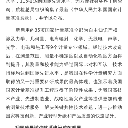
水平，115项达到国际先进水平。为方便社会各界了解查
询，质检总局组织编集了最新《中华人民共和国国家计
量基准名录》，并予以公布。
新启用的35项国家计量基准全部为自主知识产权，
涉及力学、几何量、电离辐射、化学、无线电、声学、
光学、电磁和热工等9个计量专业领域。经过技术改造
后，在测量范围、测量不确定度以及自动化程度方面得
到提升，其测量和校准能力经过国际比对和互认，技术
指标均达到国际先进水平，是我国在科学计量研究方面
取得的又一批重要科研成果的最高体现。也预示着我国
国家计量基准提升工程取得了阶段性成果，为我国高技
术产业、先进制造业、战略性新兴产业等提供更加精准
的测量技术服务，解决关键共性技术难题，进一步推动
国家科技创新、产业转型升级和产品质量的快速提升。
我国质量诚信体系建设成效明显