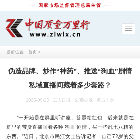
--- 国家市场监督管理总局主管 ---
Toggl
navig
当前位置：
首页
>
伪造品牌、炒作“神药”、推送“狗血”剧情
私域直播间藏着多少套路？
2025-09-25
工人日报
文/秦亦姝
点击：
次
“一开始是在群里听讲座、答题领红包，后来就是在
群里的带货直播间看各种‘狗血’剧情，买一些乱七八糟的
东西。”近日，北京市民江女士告诉记者，自己72岁的父