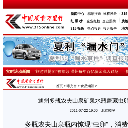
新闻中心
精彩报道
维权风云
31
红 黑 榜
企业红榜
企业黑榜
质
315 投诉
热点投诉
投诉报告
地
人数增至35人
实时滚动新闻
·“旅游赌博团”被摧毁 温州每年百亿资金流入赌场
·拒
首页
>
曝光台
>
食品烟酒
>
通州多瓶农夫山泉矿泉水瓶盖藏虫卵
2011-07-22 19:00
北京晚报
多瓶农夫山泉瓶内惊现“虫卵”，消费