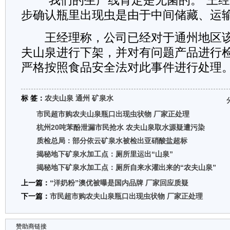
“我们的生产线肯定是无菌的。”王经
步确认瓶里出现虫是由于中间储藏、运
王经理称，公司已经对于通州地区该
夫山泉进行下架，并对有问题产品进行
严格按照食品安全法对此事件进行处理
标 签：
农夫山泉
通州
矿泉水
市民超市购农夫山泉瓶口出现虫状物 厂家正处理
杭州20吨苯酚泄漏市民抢水 农夫山泉取水源疑遭污染
质检总局：部分依云矿泉水被检出亚硝酸盐超标
揭秘地下矿泉水加工点：厕所里运出“山泉”
揭秘地下矿泉水加工点：厕所自来水灌出来的“农夫山泉”
上一篇：
“洋奶粉”澳优被曝是国内品牌 厂家回应质疑
下一篇：
市民超市购农夫山泉瓶口出现虫状物 厂家正处理
赞助商链接