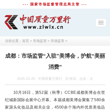
--- 国家市场监督管理总局主管 ---
Toggl
navig
当前位置：
首页
>
市场监管
>
市场监管
>
成都：市场监管“入驻”美博会，护航“美丽
消费”
2025-10-20
中国质量万里行
文/张东
点击：
次
10月16日，第52届（秋季）CCBE成都美博会在世
纪城新国际会展中心开幕。本届成都美博会聚集了580余
家源头化妆品及相关企业，4500余个海内外优质美妆品