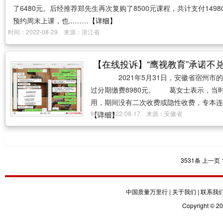
了6480元。后经推荐郑先生再次复购了8500元课程，共计支付14
预约周末上课，也...……
【详细】
时间：2022-08-29 来源：浙江省
【在线投诉】“鹰视教育”承诺不
2021年5月31日，安徽省宿州市
过分期缴费8980元。 葛女士表示，当
用，期间没有二次收费或隐性收费，专本连读
时间：2022-08-17 来源：安徽省
【详细】
3531条
上一页
中国质量万里行
|
关于我们
|
联系我
Copyright © 