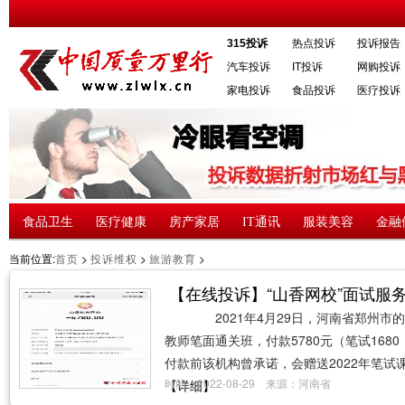
315投诉
热点投诉
投诉报告
汽车投诉
IT投诉
网购投诉
家电投诉
食品投诉
医疗投诉
食品卫生
医疗健康
房产家居
IT通讯
服装美容
金融
当前位置:
首页
>
投诉维权
>
旅游教育
>
【在线投诉】“山香网校”面试服
2021年4月29日，河南省郑州市的
教师笔面通关班，付款5780元（笔试168
付款前该机构曾承诺，会赠送2022年笔试课
时间：2022-08-29 来源：河南省
【详细】