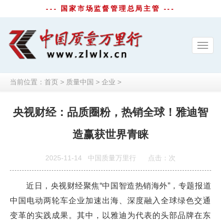
--- 国家市场监督管理总局主管 ---
Toggl
navig
当前位置：
首页
>
质量中国
>
企业
>
央视财经：品质圈粉，热销全球！雅迪智
造赢获世界青睐
2025-11-14
中国质量万里行
点击：
次
近日，央视财经聚焦“中国智造热销海外”，专题报道
中国电动两轮车企业加速出海、深度融入全球绿色交通
变革的实践成果。其中，以雅迪为代表的头部品牌在东