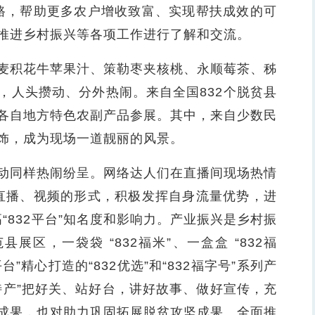
销路，帮助更多农户增收致富、实现帮扶成效的可
推进乡村振兴等各项工作进行了解和交流。
积花牛苹果汁、策勒枣夹核桃、永顺莓茶、秭
，人头攒动、分外热闹。来自全国832个脱贫县
各自地方特色农副产品参展。其中，来自少数民
饰，成为现场一道靓丽的风景。
同样热闹纷呈。网络达人们在直播间现场热情
过直播、视频的形式，积极发挥自身流量优势，进
高“832平台”知名度和影响力。产业振兴是乡村振
展区，一袋袋 “832福米”、一盒盒 “832福
平台”精心打造的“832优选”和“832福字号”系列产
特产”把好关、站好台，讲好故事、做好宣传，充
成果，也对助力巩固拓展脱贫攻坚成果、全面推