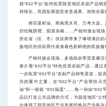
就“832平台”如何拓宽脱贫地区农副产品
持续化，巩固拓展脱贫攻坚成果、加快全面
师宗菜籽油、商南黑木耳、兰考大蒜、麦
归伦晚脐橙、阳原杂粮……产销对接会现场
所在省（区、市）供应商带来了琳琅满目的
族地区的供应商代表身着色彩鲜艳的民族服
产销对接会现场，多场助农带货直播活动
推介着“832平台”特色优质农副产品，通
一步拓宽“832平台”农副产品销售渠道，提
兴的重中之重，在“832平台”产业帮扶示范县
油”和一箱箱 “832福蛋”……每一份由“832
品以打造公共品牌的方式，为脱贫地区“土
分体现了脱贫地区产业发展经验与产业振兴