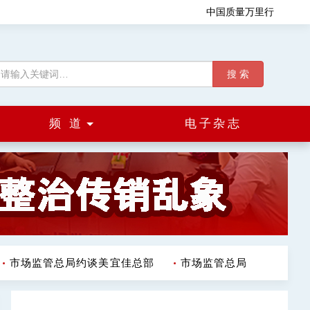
中国质量万里行
搜 索
频 道
电子杂志
市场监管总局约谈美宜佳总部
市场监管总局（国家反垄断局