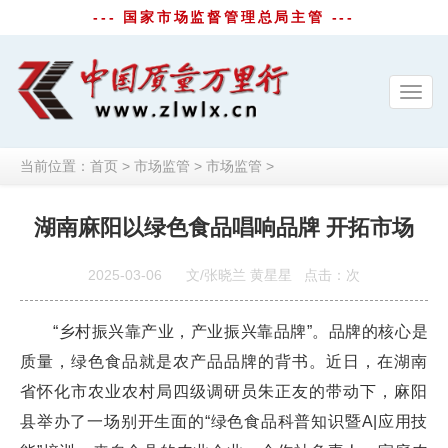
--- 国家市场监督管理总局主管 ---
Toggl
navig
当前位置：
首页
>
市场监管
>
市场监管
>
湖南麻阳以绿色食品唱响品牌 开拓市场
2025-03-06
文/张晓兰 黄星星
点击：
次
“乡村振兴靠产业，产业振兴靠品牌”。品牌的核心是
质量，绿色食品就是农产品品牌的背书。近日，在湖南
省怀化市农业农村局四级调研员朱正友的带动下，麻阳
县举办了一场别开生面的“绿色食品科普知识暨A|应用技