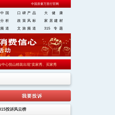
中国质量万里行官网
中国
口碑产品
大 健 康
分析
政策风标
家居建材
频道
文旅频道
315 专题
心悦山精装出现“卖家秀、买家秀”引投诉
·
【走向我们的小康生活】来
我要投诉
315投诉风云榜