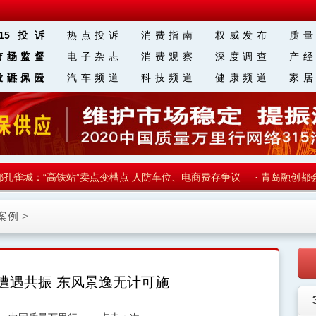
315投诉
热点投诉
消费指南
权威发布
质量
食品安全
市场监督
电子杂志
消费观察
深度调查
产经
金融保险
投诉风云
汽车频道
科技频道
健康频道
家居
区 块 链
雀城：“高铁站”卖点变槽点 人防车位、电商费存争议
·
青岛融创都会中
案例
>
主遭遇共振 东风景逸无计可施