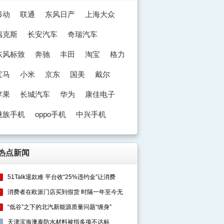
移动
联通
东风日产
上海大众
福克斯
长安汽车
奇瑞汽车
东风标致
奔驰
丰田
淘宝
格力
宝马
小米
京东
国美
戴尔
苹果
长城汽车
华为
康佳电子
魅族手机
oppo手机
中兴手机
奥迪
热点新闻
51Talk退款难 平台收“25%违约金”让消费
1
消费者在欧派门店买到假货 时隔一年至今无
2
“低谷”之下的北汽新能源质量问题“缠身”
3
天津滨海澳泰防水材料被指多项不达标
4