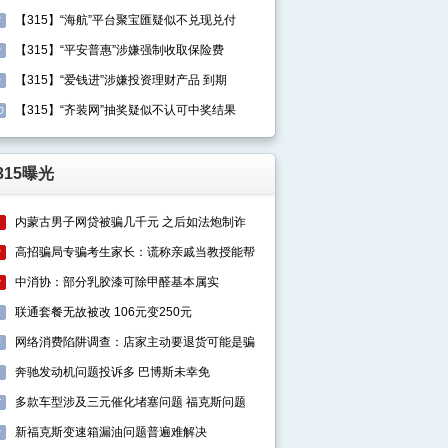
【315】“海航”平台聚宝匯疑似不兑现兑付
7
【315】“平安普惠”涉嫌强制收取保险费
8
【315】“爱钱进”涉嫌投资理财产品 到期
9
【315】“齐装网”抽奖疑似不认可中奖结果
0
315曝光
内蒙古男子网贷被骗几千元 之后如法炮制诈
1
高招骗局专骗考生家长：谎称亲戚当教授能帮
2
中消协：部分乳胶漆可除甲醛基本属实
3
联通套餐无故被改 106元变250元
4
网络消费陷阱调查：店家主动要退货可能是骗
5
奔驰发动机问题投诉多 巴博斯未幸免
6
多款车型涉及三元催化堵塞问题 福克斯问题
7
新福克斯变速箱漏油问题普遍难解决
8