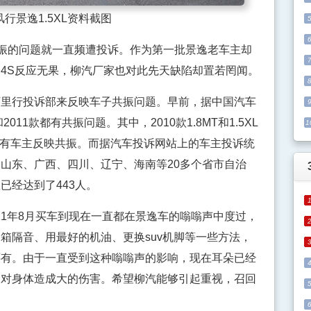
行景逸1.5XL资料截图
共振的问题就一直频遭投诉。作为第一批景逸老车主却
4S反应无果，柳汽厂家也对此先天缺陷却置若罔闻。
行投诉部来反映车子共振问题。早前，据中国汽车
011款都有共振问题。其中，2010款1.8MT和1.5XL
1
L车型有车主反映共振。而据汽车投诉网站上的车主投诉统
山东、广西、四川、辽宁、海南等20多个省市自治
已经达到了443人。
1年8月买车到现在一直都在景逸车的嗡嗡声中度过，
箱隔音、用最好的机油、更换suv机脚等一些方法，
还有。由于一直受到这种嗡嗡声的影响，现在耳朵已经
会对身体造成大的伤害。希望柳汽能够引起重视，召回