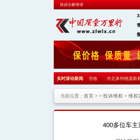
投诉注册/登录
·
天津融创御园通知收房 700多名业主集体拒收
实时滚动新闻
·
河北涿州桃源新都孔
当前位置：
首页
> >
投诉维权
>
维权
400多位车