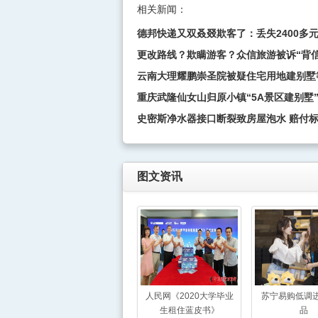
相关新闻：
德邦快递又双叒叕欺客了：丢失2400多元
更改路线？欺瞒游客？众信旅游被诉“背信
云南大理耀鹏崇圣院被疑住宅用地建别墅
重庆武隆仙女山归原小镇“5A景区建别墅”
史密斯净水器接口断裂致房屋泡水 赔付
图文资讯
人民网《2020大学毕业
苏宁易购低调
生租住蓝皮书》
品