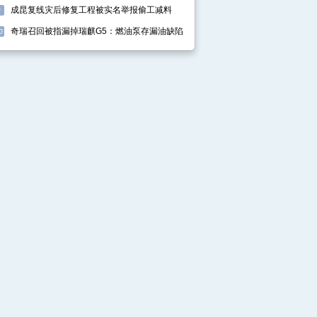
成昆复线灾后修复工程被实名举报偷工减料
9
奇瑞召回被指漏掉瑞麒G5：燃油泵存漏油缺陷
0