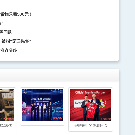
货物只赔300元！
”
等问题
 被指“无证先售”
标准存分歧
进军奢侈
登陆德甲的锦湖轮胎