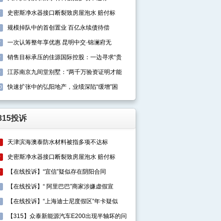
史密斯净水器接口断裂致房屋泡水 赔付标
5
规模掉队中的首创置业 百亿永续债待偿
6
一次认筹整年享优惠 昆明中交·锦澜府无
7
销售目标承压的佳源国际控股：一边寻求“贵
8
江苏南京九间堂别墅：“两千万验资证明才能
9
快速扩张中的弘阳地产，业绩深陷“缓增”困
0
315投诉
天津滨海澳泰防水材料被指多项不达标
1
史密斯净水器接口断裂致房屋泡水 赔付标
2
【在线投诉】“宜信”疑似存在阴阳合同
3
【在线投诉】“ 阿里巴巴”商家涉嫌虚假宣
4
【在线投诉】“上海迪士尼度假区”年卡疑似
5
【315】众泰新能源汽车E200出现半轴坏的问
6