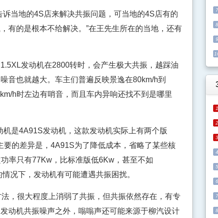
当地的4S店来解决共振问题，可当地的4S店有的
，有的是根本不给解决。”在王先生所在的当地，还有
1
5XL发动机在2800转时，会产生极大共振，越踩油
音也就越大。车主们普遍反映景逸在80km/h到
80km/h时左边有哨音，而且车内异响还找不到是哪里
机是4A91S发动机，这款发动机实际上有两个版
。主要的差异是，4A91S为了降低成本，省略了某些核
定功率只有77Kw，比标准版低6Kw，甚至不如
水的情况下，发动机有可能遭遇共振困扰。
法，很大程度上消弱了共振，但共振依然存在，有专
脚发动机共振噪声之外，嗡嗡声还可能来源于柳汽设计