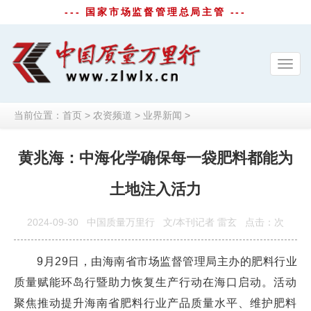
--- 国家市场监督管理总局主管 ---
Toggl
navig
当前位置：
首页
>
农资频道
>
业界新闻
>
黄兆海：中海化学确保每一袋肥料都能为
土地注入活力
2024-09-30
中国质量万里行
文/本刊记者 雷玄
点击：
次
9月29日，由海南省市场监督管理局主办的肥料行业
质量赋能环岛行暨助力恢复生产行动在海口启动。活动
聚焦推动提升海南省肥料行业产品质量水平、维护肥料